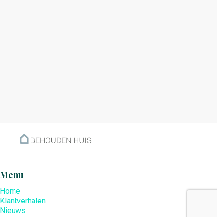
Bij Behouden Huis is al het contact geheel
vrijblijvend en zonder kosten en we komen
graag thuis langs om alles uit te leggen.
In sommige gevallen hanteren banken een
(strenge) inkomenstoets. Hoe lager het
inkomen, des te minder wordt er uitgekeerd. Als
u een hypotheek heeft bij een andere bank, dan
komt u zelfs vaak niet meer in aanmerking:
zie
ook dit artikel.
Wij hanteren geen
inkomenstoets. Hoeveel inkomen iemand heeft
is bij Behouden Huis irrelevant, dus ook mensen
met lage inkomens zijn welkom.
Menu
Home
Klantverhalen
Eigenlijk is het enige nadeel bij ons dat u geen
Nieuws