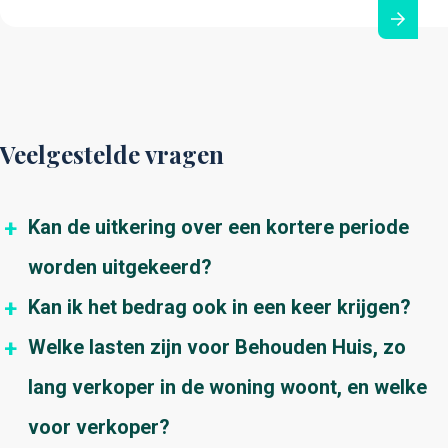
Veelgestelde vragen
Kan de uitkering over een kortere periode
worden uitgekeerd?
Kan ik het bedrag ook in een keer krijgen?
Het is theoretisch gezien mogelijk om het
Welke lasten zijn voor Behouden Huis, zo
bedrag over een kortere periode uit te keren.
Nee, dit is een onaantrekkelijke optie voor u als
Echter zal het maandbedrag dan niet veel hoger
lang verkoper in de woning woont, en welke
klant. De waarde van de uitkering zal meer zijn
worden. In onze berekeningen is de
wanneer er periodiek wordt uitgekeerd. Voor
voor verkoper?