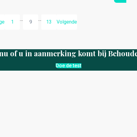
…
…
ge
1
9
13
Volgende
nu of u in aanmerking komt bij Behoud
Doe de test