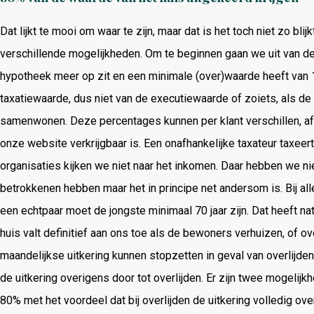
Dat lijkt te mooi om waar te zijn, maar dat is het toch niet zo blijkt
verschillende mogelijkheden. Om te beginnen gaan we uit van de s
hypotheek meer op zit en een minimale (over)waarde heeft van 
taxatiewaarde, dus niet van de executiewaarde of zoiets, als d
samenwonen. Deze percentages kunnen per klant verschillen, afha
onze website verkrijgbaar is. Een onafhankelijke taxateur taxeert 
organisaties kijken we niet naar het inkomen. Daar hebben we n
betrokkenen hebben maar het in principe net andersom is. Bij all
een echtpaar moet de jongste minimaal 70 jaar zijn. Dat heeft nat
huis valt definitief aan ons toe als de bewoners verhuizen, of ove
maandelijkse uitkering kunnen stopzetten in geval van overlijden 
de uitkering overigens door tot overlijden. Er zijn twee mogelij
80% met het voordeel dat bij overlijden de uitkering volledig o