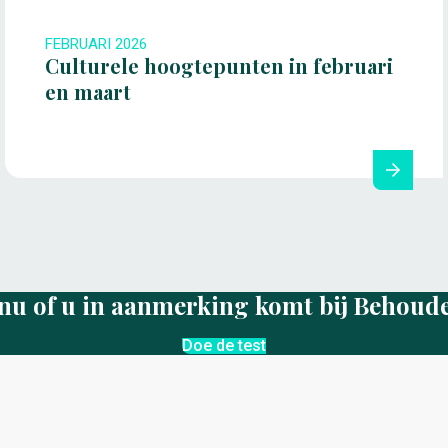
FEBRUARI 2026
Culturele hoogtepunten in februari
en maart
nu of u in aanmerking komt bij Behoud
Doe de test