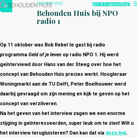
Hoe werkt het?
OKTOBER 2022
Kom ik in aanmerking?
Over ons
Behouden Huis bij NPO
Nieuwsbrief
radio 1
Contact
Op 11 oktober was Bob Rebel te gast bij radio
programma
Geld of je leven
op radio NPO 1. Hij werd
geïnterviewd door Hans van der Steeg over hoe het
concept van Behouden Huis precies werkt. Hoogleraar
Woningmarkt aan de TU Delft, Peter Boelhouwer werd
daarbij gevraagd om zijn mening en kijk te geven op het
concept van verzilveren.
Na het geven van het interview zagen we een enorme
stijging in geïnteresseerden, super leuk om te zien! Wilt u
het interview terugluisteren? Dan kan dat via
deze link
.