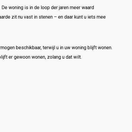
.
De
woning
is
in
de
loop
der
jaren
meer
waard
aarde
zit
nu
vast
in
stenen –
en
daar
kunt
u
iets
mee
rmogen
beschikbaar,
terwijl
u
in
uw
woning
blijft
wonen.
lijft
er
gewoon
wonen,
zolang
u
dat
wilt.