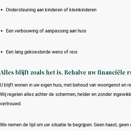
Ondersteuning
aan
kinderen
of
kleinkinderen
Een
verbouwing
of
aanpassing
aan
huis
Een
lang
gekoesterde
wens
of
reis
Alles
blijft
zoals
het
is.
Behalve
uw
financiële
r
U
blijft
wonen
in
uw
eigen
huis,
met
behoud
van
woongenot
en
r
Wij
regelen
alles
achter
de
schermen,
helder
en
zonder
ingewik
vertrouwd.
We
nemen
de
tijd
om
uw
situatie
te
begrijpen.
Geen
haast,
geen