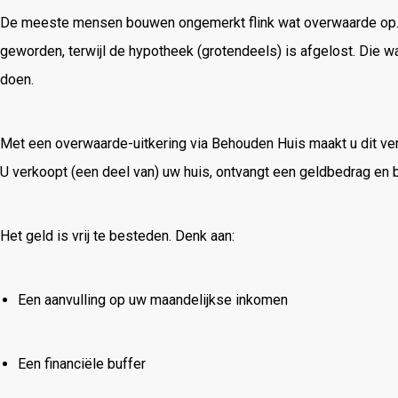
De
meeste
mensen
bouwen
ongemerkt
flink
wat
overwaarde
op
geworden,
terwijl
de
hypotheek (
grotendeels)
is
afgelost.
Die
w
doen.
Met
een
overwaarde-
uitkering
via
Behouden
Huis
maakt
u
dit
ve
U
verkoopt (
een
deel
van)
uw
huis,
ontvangt
een
geldbedrag
en
b
Het
geld
is
vrij
te
besteden.
Denk
aan:
Een
aanvulling
op
uw
maandelijkse
inkomen
Een
financiële
buffer