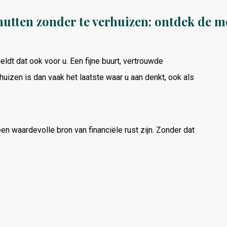
utten zonder te verhuizen: ontdek de m
eldt
dat
ook
voor
u.
Een
fijne
buurt,
vertrouwde
huizen
is
dan
vaak
het
laatste
waar
u
aan
denkt, o
ok
als
een
waardevolle
bron
van
financiële
rust
zijn.
Zonder
dat