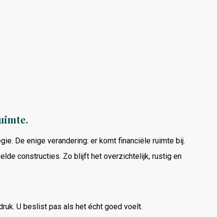
uimte.
egie.
De
enige
verandering:
er
komt
financiële
ruimte
bij.
kelde
constructies.
Zo
blijft
het
overzichtelijk,
rustig
en
druk.
U
beslist
pas
als
het
écht
goed
voelt.