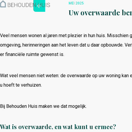
Hoe werkt het?
MEI 2025
Over ons
Uw overwaarde ben
Nieuwsbrief
Contact
Veel
mensen
wonen
al
jaren
met
plezier
in
hun
huis.
Misschien
g
omgeving,
herinneringen
aan
het
leven
dat
u
daar
opbouwde.
Ver
er
financiële
ruimte
gewenst
is.
Wat
veel
mensen
niet
weten:
de
overwaarde
op
uw
woning
kan
u
hoeft
te
verhuizen.
Bij
Behouden
Huis
maken
we
dat
mogelijk.
Wat
is
overwaarde,
en
wat
kunt
u
ermee?