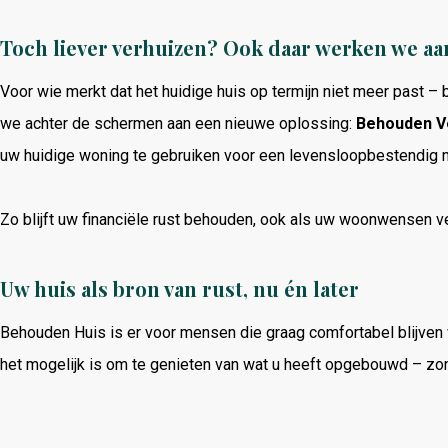
Toch
liever
verhuizen?
Ook
daar
werken
we
aa
Voor
wie
merkt
dat
het
huidige
huis
op
termijn
niet
meer
past –
we
achter
de
schermen
aan
een
nieuwe
oplossing:
Behouden
V
uw
huidige
woning
te
gebruiken
voor
een
levensloopbestendig
Zo
blijft
uw
financiële
rust
behouden,
ook
als
uw
woonwensen
v
Uw
huis
als
bron
van
rust,
nu
én
later
Behouden
Huis
is
er
voor
mensen
die
graag
comfortabel
blijven
het
mogelijk
is
om
te
genieten
van
wat
u
heeft
opgebouwd –
zo