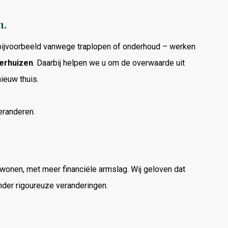
n.
bijvoorbeeld
vanwege
traplopen
of
onderhoud –
werken
erhuizen
.
Daarbij
helpen
we
u
om
de
overwaarde
uit
nieuw
thuis.
eranderen.
wonen,
met
meer
financiële
armslag.
Wij
geloven
dat
nder
rigoureuze
veranderingen.