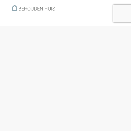
Menu
Home
Klantverhalen
Nieuws
Kennisbank
Hoe werkt het?
Over ons
Nieuwsbrief
Contact
Openingstijden
Ma: 09:00 – 17:30
Di: 09:00 – 17:30
Wo: 09:00 – 17:30