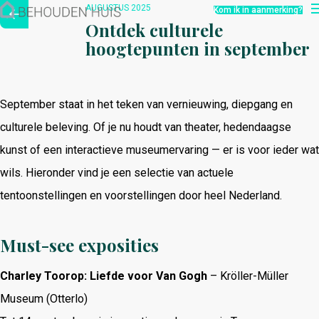
Hoe werkt het?
AUGUSTUS 2025
Kom ik in aanmerking?
Over ons
Ontdek culturele
Nieuwsbrief
hoogtepunten in september
Contact
September staat in het teken van vernieuwing, diepgang en
culturele beleving. Of je nu houdt van theater, hedendaagse
kunst of een interactieve museumervaring — er is voor ieder wat
wils. Hieronder vind je een selectie van actuele
tentoonstellingen en voorstellingen door heel Nederland.
Must-see exposities
Charley Toorop: Liefde voor Van Gogh
– Kröller-Müller
Museum (Otterlo)