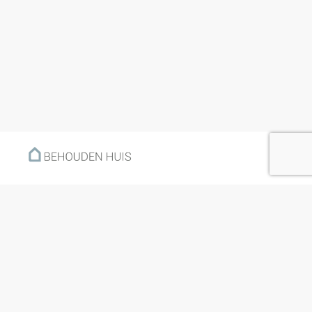
Menu
Home
Klantverhalen
Nieuws
Kennisbank
Hoe werkt het?
Over ons