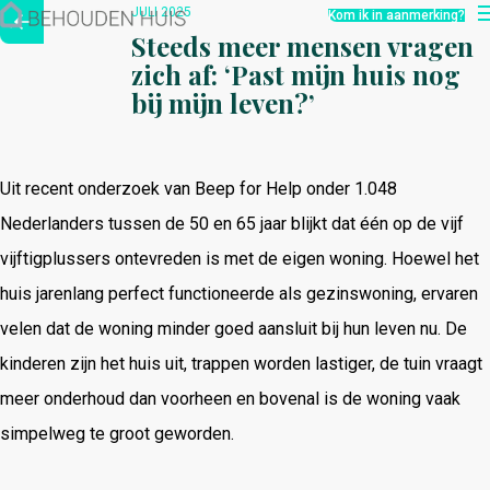
Hoe werkt het?
JULI 2025
Kom ik in aanmerking?
Over ons
Steeds meer mensen vragen
Nieuwsbrief
zich af: ‘Past mijn huis nog
Contact
bij mijn leven?’
Uit recent onderzoek van Beep for Help onder 1.048
Nederlanders tussen de 50 en 65 jaar blijkt dat één op de vijf
vijftigplussers ontevreden is met de eigen woning. Hoewel het
huis jarenlang perfect functioneerde als gezinswoning, ervaren
velen dat de woning minder goed aansluit bij hun leven nu. De
kinderen zijn het huis uit, trappen worden lastiger, de tuin vraagt
meer onderhoud dan voorheen en bovenal is de woning vaak
simpelweg te groot geworden.