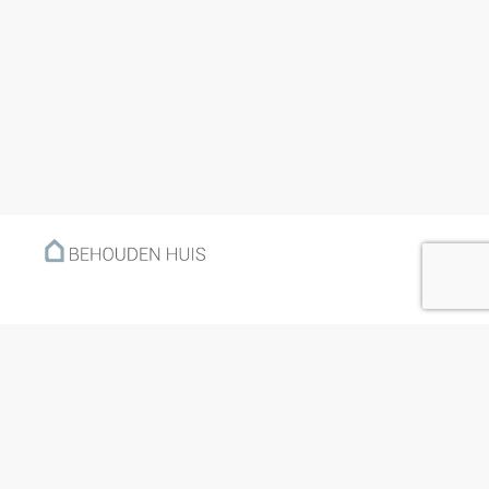
Menu
Home
Klantverhalen
Nieuws
Kennisbank
Hoe werkt het?
Over ons