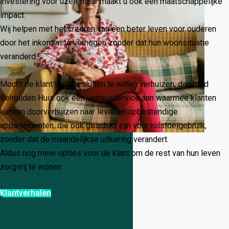
investering voor uzelf maar maakt u ook een maatschappelijke
impact.
Wij helpen met het creëren van een beter leven voor ouderen
door het inkomen te verhogen zonder dat hun woonsituatie
veranderd.
Mocht de klant toch besluiten te willen verhuizen, dan bied
Behouden Huis ook een verhuisservice aan waarmee klanten
kunnen doorverhuizen naar levensloopbestendige
appartementen, die ook geschikt zijn voor rolstoelgebruik,
zonder dat de maandelijkse uitkering verandert.
Aldus nog meer opties voor de klant om de rest van hun leven
zorgvrij te wonen.
Klantverhalen