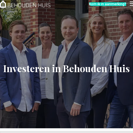
Hoe werkt het?
Kom ik in aanmerking?
Over ons
Nieuwsbrief
Contact
Investeren in Behouden Huis