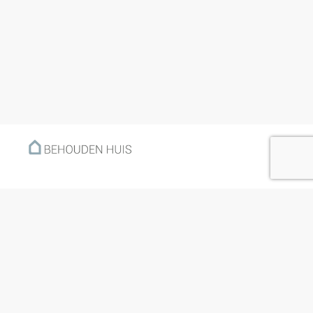
Menu
Home
Klantverhalen
Nieuws
Kennisbank
Hoe werkt het?
Over ons
Nieuwsbrief